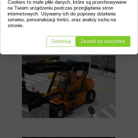
Cookies to małe pliki danych, które są przechowywane
wizerunek marki. Dzięki indywidualnemu
na Twoim urządzeniu podczas przeglądania stron
podejściu i nowoczesnym technologiom,
internetowych. Używamy ich do poprawy działania
Proto3D tworzy
makiety na zamówienie
,
serwisu, personalizacji treści, oraz analizy ruchu na
które przyciągają uwagę, ułatwiają
stronie.
prezentację produktów i wyróżniają
wystawcę na tle konkurencji.
Dostosuj
Zezwól na wszystkie
Proto3D – makiety, które pracują na Twój
sukces.