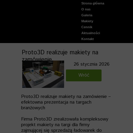
Strona główna
O nas
Aktualnie malowane
Galeria
Warhammer 40000
Makiety
Warhammer Fantasy Bat
Cennik
Warhammer Age Of Sig
Aktualności
Malowane wydruki 3D
Kontakt
StarWars
Lord of the Rings
Proto3D realizuje makiety na
Podstawki figurek
zamówienie
Dust Tactics
26 stycznia 2026
Gry Planszowe
Inne
Wróć
Wideo Galeria malowania
Tereny do gier bitewnyc
Makiety historyczne
Proto3D realizuje makiety na zamówienie –
Wiedźmin starty świat
efektowna prezentacja na targach
Makiety - galeria
branżowych
Firma
Proto3D
zrealizowała kompleksowy
projekt
makiety na targi
dla firmy
zajmującej się sprzedażą ładowarek do