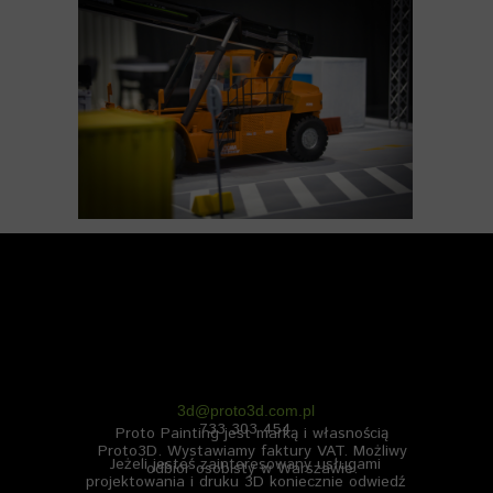
3d@proto3d.com.pl
733 303 454
Proto Painting jest marką i własnością
Proto3D.
Wystawiamy faktury VAT. Możliwy
Jeżeli jesteś zainteresowany usługami
odbiór osobisty w Warszawie.
projektowania i druku 3D koniecznie odwiedź