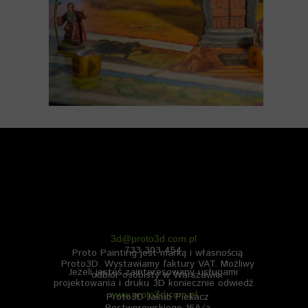
3d@proto3d.com.pl
733 303 454
Proto Painting jest marką i własnością
Proto3D.
Wystawiamy faktury VAT. Możliwy
Jeżeli jesteś zainteresowany usługami
odbiór osobisty w Warszawie.
projektowania i druku 3D koniecznie odwiedź
www.proto3d.com.pl
Proto3D Jakub Piekacz