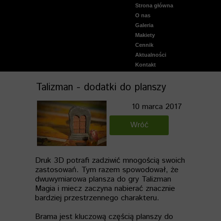
Strona główna
O nas
Aktualnie malowane
Galeria
Warhammer 40000
Makiety
Warhammer Fantasy Bat
Cennik
Warhammer Age Of Sig
Aktualności
Malowane wydruki 3D
Kontakt
StarWars
Lord of the Rings
Talizman - dodatki do planszy
Podstawki figurek
Dust Tactics
10 marca 2017
Gry Planszowe
Inne
Wróć
Wideo Galeria malowania
Tereny do gier bitewnyc
Makiety historyczne
Druk 3D potrafi zadziwić mnogością swoich
Wiedźmin starty świat
zastosowań. Tym razem spowodował, że
Makiety - galeria
dwuwymiarowa plansza do gry Talizman
Magia i miecz zaczyna nabierać znacznie
bardziej przestrzennego charakteru.
Brama jest kluczową częścią planszy do