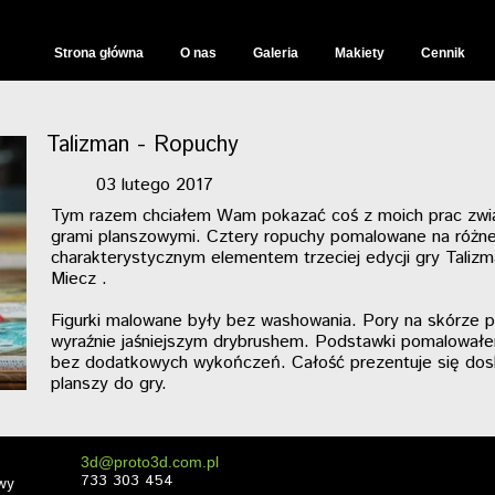
Strona główna
O nas
Galeria
Makiety
Cennik
Aktualnie malowane
Warhammer 40000
Warhammer Fantasy Battle
Warhammer Age Of Sigmar
Talizman - Ropuchy
Malowane wydruki 3D
StarWars
03 lutego 2017
Lord of the Rings
Tym razem chciałem Wam pokazać coś z moich prac zwi
Podstawki figurek
grami planszowymi. Cztery ropuchy pomalowane na różne
Dust Tactics
charakterystycznym elementem trzeciej edycji gry Talizm
Gry Planszowe
Miecz .
Inne
Wideo Galeria malowania
Figurki malowane były bez washowania. Pory na skórze p
Tereny do gier bitewnych
wyraźnie jaśniejszym drybrushem. Podstawki pomalowałe
Makiety historyczne
bez dodatkowych wykończeń. Całość prezentuje się dos
Wiedźmin starty świat
planszy do gry.
Makiety - galeria
3d@proto3d.com.pl
733 303 454
wy