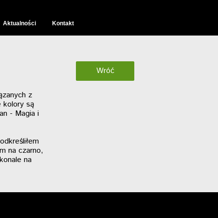
Aktualności
Kontakt
Wróć
Wróć
ązanych z
 kolory są
an - Magia i
odkreśliłem
m na czarno,
konale na