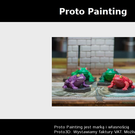
Proto Painting jest marką i własnością
Proto3D.
Wystawiamy faktury VAT. Możli