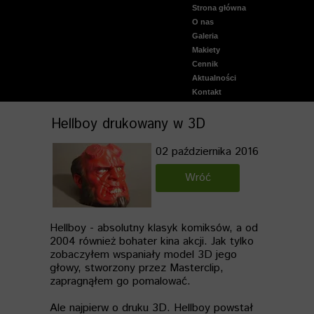
Strona główna
O nas
Aktualnie malowane
Galeria
Warhammer 40000
Makiety
Warhammer Fantasy Bat
Cennik
Warhammer Age Of Sig
Aktualności
Malowane wydruki 3D
Kontakt
StarWars
Lord of the Rings
Hellboy drukowany w 3D
Podstawki figurek
Dust Tactics
02 października 2016
Gry Planszowe
Inne
Wróć
Wideo Galeria malowania
Tereny do gier bitewnyc
Makiety historyczne
Hellboy - absolutny klasyk komiksów, a od
Wiedźmin starty świat
2004 również bohater kina akcji. Jak tylko
Makiety - galeria
zobaczyłem wspaniały model 3D jego
głowy, stworzony przez Masterclip,
zapragnąłem go pomalować.
Ale najpierw o druku 3D. Hellboy powstał